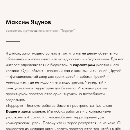
Максим Яцунов
основатель и руководитель компании "ТеррАрт"
Я думаю, залог нашего успеха в том, что мы не делим объекты на
«большие» и «маленькие» или на «дорогие» и «бюджетные». Для нас
интерес определяется не бюджетом, а
характером
участка и его
хозяина. Один объект - японский сад с камнями и тишиной. Другой
— функциональный двор для троих детей и собаки. Третий —
минимализм, где не надо ничего подстригать. Четвертый -
функциональная территория для бизнеса. И каждый раз мы
проектируем пространство ориентируясь на потребности
владельцев.
«Террарт» - благоустройство Вашего пространства. Где слово
Вашего
здесь главное. Мы любим работать и с компактными
участками в 4 сотки, и с масштабными территориями для
коммерческих целей. Потому что интерес рождается не из чека. Он
рождается из желания организовать пространство так, чтобы в нём